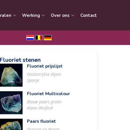
ralen
Werking
Over ons
Contact
Fluoriet stenen
Fluoriet prijslijst
Oostenrijkse Alpen
Spanje
Fluoriet Multicolour
Blauw paars groen
Alpen Weiβeck
Paars fluoriet
Fluoriet op Bariet