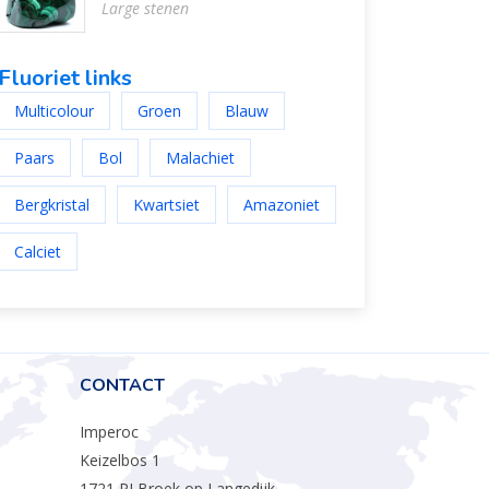
Large stenen
Fluoriet links
Multicolour
Groen
Blauw
Paars
Bol
Malachiet
Bergkristal
Kwartsiet
Amazoniet
Calciet
CONTACT
Imperoc
Keizelbos 1
1721 PJ Broek op Langedijk