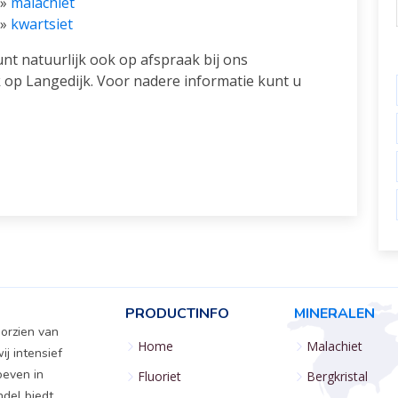
»
malachiet
»
kwartsiet
nt natuurlijk ook op afspraak bij ons
op Langedijk. Voor nadere informatie kunt u
PRODUCTINFO
MINERALEN
oorzien van
Home
Malachiet
ij intensief
oeven in
Fluoriet
Bergkristal
ndel biedt