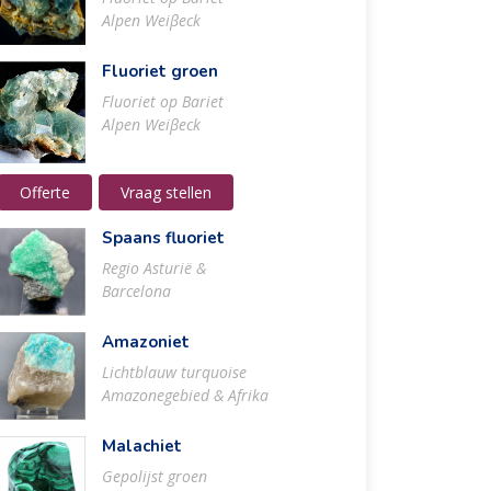
Alpen Weiβeck
Fluoriet groen
Fluoriet op Bariet
Alpen Weiβeck
Offerte
Vraag stellen
Spaans fluoriet
Regio Asturië &
Barcelona
Amazoniet
Lichtblauw turquoise
Amazonegebied & Afrika
Malachiet
Gepolijst groen