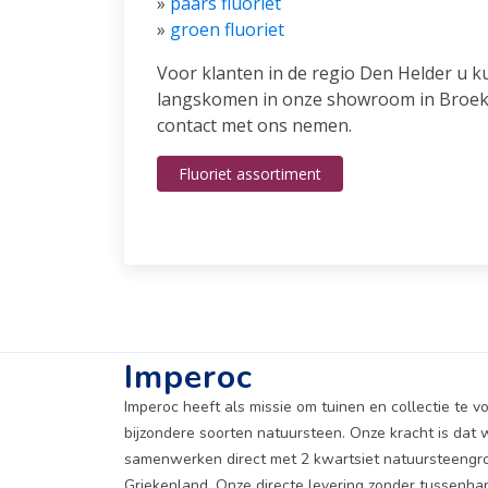
»
paars fluoriet
»
groen fluoriet
Voor klanten in de regio Den Helder u ku
langskomen in onze showroom in Broek 
contact met ons nemen.
Fluoriet assortiment
Imperoc
Imperoc heeft als missie om tuinen en collectie te v
bijzondere soorten natuursteen. Onze kracht is dat w
samenwerken direct met 2 kwartsiet natuursteengr
Griekenland. Onze directe levering zonder tussenha