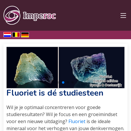
Home
Werking
Studiesteen
Fluoriet is dé studiesteen
Wil je je optimaal concentreren voor goede
studieresultaten? Wil je focus en een groeimindset
voor een nieuwe uitdaging?
Fluoriet
is de ideale
mineraal voor het verhogen van jouw denkvermogen.