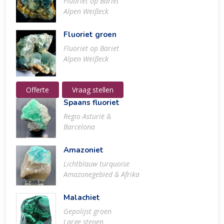
Fluoriet op Bariet
Alpen Weiβeck
Fluoriet groen
Fluoriet op Bariet
Alpen Weiβeck
Offerte
Vraag stellen
Spaans fluoriet
Regio Asturië &
Barcelona
Amazoniet
Lichtblauw turquoise
Amazonegebied & Afrika
Malachiet
Gepolijst groen
Large stenen