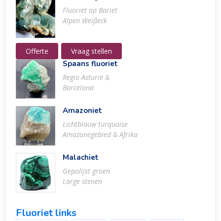
Fluoriet op Bariet
Alpen Weiβeck
Offerte
Vraag stellen
Spaans fluoriet
Regio Asturië &
Barcelona
Amazoniet
Lichtblauw turquoise
Amazonegebied & Afrika
Malachiet
Gepolijst groen
Large stenen
Fluoriet links