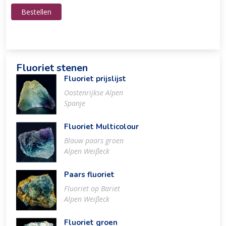
Bestellen
Fluoriet stenen
Fluoriet prijslijst
Oostenrijkse Alpen
Spanje
Fluoriet Multicolour
Blauw paars groen
Alpen Weiβeck
Paars fluoriet
Fluoriet op Bariet
Alpen Weiβeck
Fluoriet groen